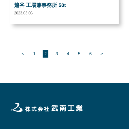
越谷 工場兼事務所 50t
2023.03.06
投
<
1
2
3
4
5
6
>
稿
ナ
ビ
ゲ
ー
シ
ョ
ン